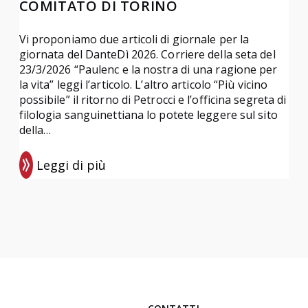
COMITATO DI TORINO
Vi proponiamo due articoli di giornale per la
giornata del DanteDì 2026. Corriere della seta del
23/3/2026 “Paulenc e la nostra di una ragione per
la vita” leggi l’articolo. L’altro articolo “Più vicino
possibile” il ritorno di Petrocci e l’officina segreta di
filologia sanguinettiana lo potete leggere sul sito
della…
Leggi di più
:
D
a
n
t
e
D