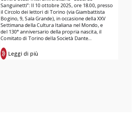
Sanguinetti”: Il 10 ottobre 2025, ore 18.00, presso
il Circolo dei lettori di Torino (via Giambattista
Bogino, 9, Sala Grande), in occasione della XXV
Settimana della Cultura Italiana nel Mondo, e
del 130° anniversario della propria nascita, il
Comitato di Torino della Società Dante…
Leggi di più
:
E
v
e
n
t
i
d
i
o