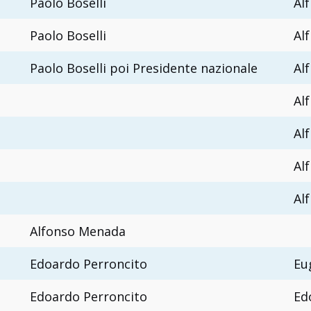
Paolo Boselli
Al
Paolo Boselli
Al
Paolo Boselli poi Presidente nazionale
Al
Al
Al
Al
Al
Alfonso Menada
Edoardo Perroncito
Eu
Edoardo Perroncito
Ed