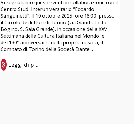
Vi segnaliamo questi eventi in collaborazione con il
Centro Studi Interuniversitario “Edoardo
Sanguinetti”: Il 10 ottobre 2025, ore 18.00, presso
il Circolo dei lettori di Torino (via Giambattista
Bogino, 9, Sala Grande), in occasione della XXV
Settimana della Cultura Italiana nel Mondo, e
del 130° anniversario della propria nascita, il
Comitato di Torino della Società Dante…
Leggi di più
:
E
v
e
n
t
i
d