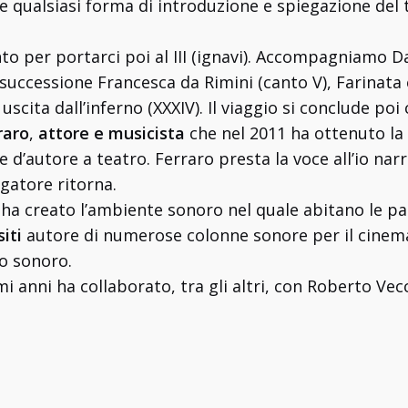
alsiasi forma di introduzione e spiegazione del tes
nto per portarci poi al III (ignavi). Accompagniamo Da
successione Francesca da Rimini (canto V), Farinata e C
 uscita dall’inferno (XXXIV). Il viaggio si conclude poi
raro
,
attore e musicista
che nel 2011 ha ottenuto la
e d’autore a teatro. Ferraro presta la voce all’io nar
gatore ritorna.
ha creato l’ambiente sonoro nel quale abitano le pa
iti
autore di numerose colonne sonore per il cinema 
o sonoro.
mi anni ha collaborato, tra gli altri, con Roberto Vec