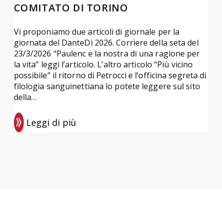
COMITATO DI TORINO
Vi proponiamo due articoli di giornale per la
giornata del DanteDì 2026. Corriere della seta del
23/3/2026 “Paulenc e la nostra di una ragione per
la vita” leggi l’articolo. L’altro articolo “Più vicino
possibile” il ritorno di Petrocci e l’officina segreta di
filologia sanguinettiana lo potete leggere sul sito
della…
Leggi di più
:
D
a
n
t
e
D