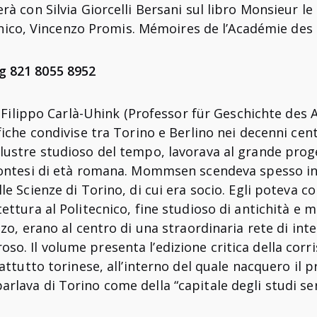
erà con Silvia Giorcelli Bersani sul libro Monsieur 
, Vincenzo Promis. Mémoires de l’Académie des insc
g 821 8055 8952
 e Filippo Carlà-Uhink (Professor für Geschichte des 
iche condivise tra Torino e Berlino nei decenni cent
lustre studioso del tempo, lavorava al grande prog
montesi di età romana. Mommsen scendeva spesso in 
e Scienze di Torino, di cui era socio. Egli poteva con
ettura al Politecnico, fine studioso di antichità e 
o, erano al centro di una straordinaria rete di intell
so. Il volume presenta l’edizione critica della co
attutto torinese, all’interno del quale nacquero il p
lava di Torino come della “capitale degli studi ser