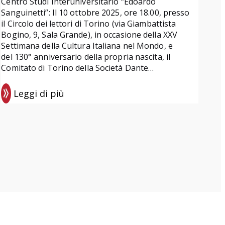
Centro Studi Interuniversitario “Edoardo
Sanguinetti”: Il 10 ottobre 2025, ore 18.00, presso
il Circolo dei lettori di Torino (via Giambattista
Bogino, 9, Sala Grande), in occasione della XXV
Settimana della Cultura Italiana nel Mondo, e
del 130° anniversario della propria nascita, il
Comitato di Torino della Società Dante…
Leggi di più
:
E
v
e
n
t
i
d
i