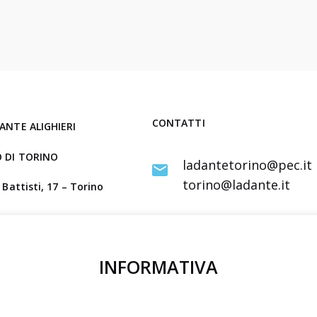
D
a
n
t
e
D
ì
CONTATTI
ANTE ALIGHIERI
2
 DI TORINO
0
ladantetorino@pec.it
2
torino@ladante.it
 Battisti, 17 – Torino
6
tivo
a
IBAN
to comitato Torino
r
IT12 D030 6909 6061 0000 0144 8
t
INFORMATIVA
i
c
Satysa
y