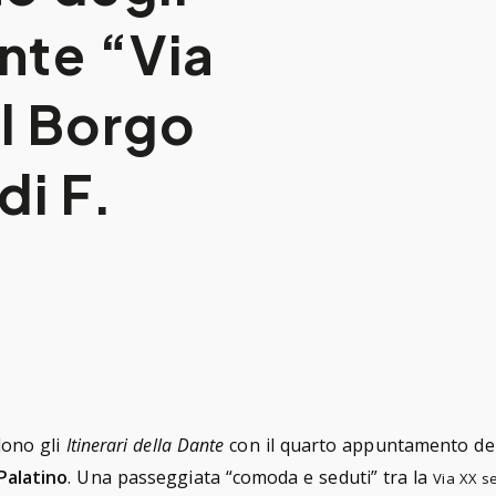
ante “Via
il Borgo
di F.
dono gli
Itinerari della Dante
con il quarto appuntamento dell
Palatino
.
Una passeggiata “comoda e seduti” tra la
Via XX s