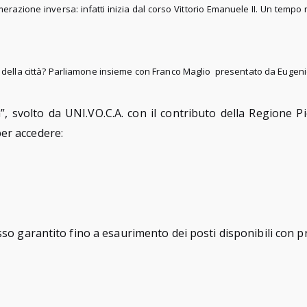
numerazione inversa: infatti inizia dal corso Vittorio Emanuele II. Un te
e della città? Parliamone insieme con Franco Maglio presentato da Eugen
, svolto da UNI.VO.C.A. con il contributo della Regione P
per accedere:
sso garantito fino a esaurimento dei posti disponibili con pr