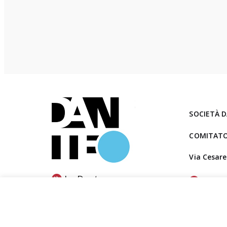
i
p
o
e
s
i
a
“
L
SOCIETÀ D
o
COMITATO
r
e
Via Cesare
t
La Dante
Diret
t
Statu
a
D
NETWORK