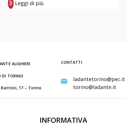
Leggi di più
:
D
a
n
t
e
D
ì
CONTATTI
ANTE ALIGHIERI
2
 DI TORINO
0
ladantetorino@pec.it
2
torino@ladante.it
 Battisti, 17 – Torino
6
tivo
a
IBAN
to comitato Torino
r
IT12 D030 6909 6061 0000 0144 8
t
INFORMATIVA
i