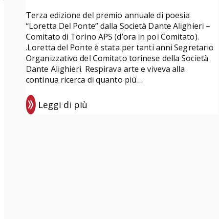
Terza edizione del premio annuale di poesia
“Loretta Del Ponte” dalla Società Dante Alighieri –
Comitato di Torino APS (d’ora in poi Comitato).
.Loretta del Ponte è stata per tanti anni Segretario
Organizzativo del Comitato torinese della Società
Dante Alighieri. Respirava arte e viveva alla
continua ricerca di quanto più…
Leggi di più
:
P
r
e
m
i
o
d