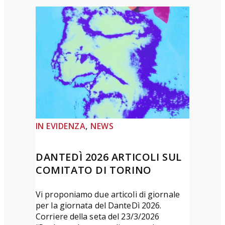
r
e
m
i
o
d
i
p
o
, 
IN EVIDENZA
NEWS
e
s
DANTEDÌ 2026 ARTICOLI SUL
i
COMITATO DI TORINO
a
“
Vi proponiamo due articoli di giornale
L
per la giornata del DanteDì 2026.
o
Corriere della seta del 23/3/2026