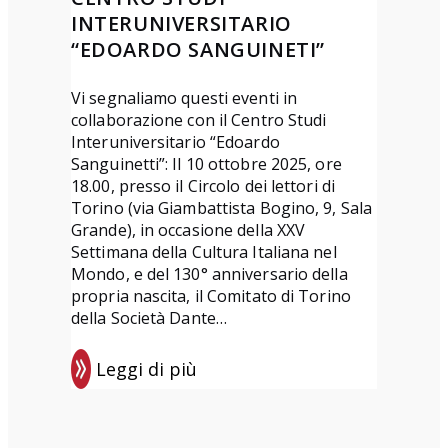
r
2
INTERUNIVERSITARIO
z
6
“EDOARDO SANGUINETI”
a
a
e
r
Vi segnaliamo questi eventi in
collaborazione con il Centro Studi
d
t
Interuniversitario “Edoardo
i
i
Sanguinetti”: Il 10 ottobre 2025, ore
z
c
18.00, presso il Circolo dei lettori di
i
o
Torino (via Giambattista Bogino, 9, Sala
Grande), in occasione della XXV
o
l
Settimana della Cultura Italiana nel
n
i
Mondo, e del 130° anniversario della
e
s
propria nascita, il Comitato di Torino
u
della Società Dante…
l
Leggi di più
C
:
o
E
m
v