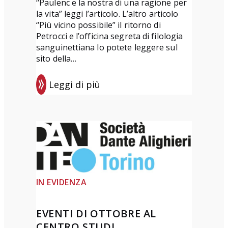
“Paulenc e la nostra di una ragione per
r
la vita” leggi l’articolo. L’altro articolo
e
“Più vicino possibile” il ritorno di
t
Petrocci e l’officina segreta di filologia
t
sanguinettiana lo potete leggere sul
sito della…
a
D
Leggi di più
e
:
l
D
P
a
o
n
n
t
t
e
e
D
IN EVIDENZA
”
ì
T
2
EVENTI DI OTTOBRE AL
e
0
CENTRO STUDI