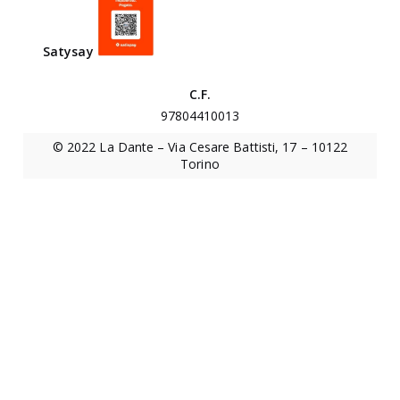
n
i
Satysa
y
v
e
C.F.
r
97804410013
s
© 2022 La Dante – Via Cesare Battisti, 17 – 10122
i
Torino
t
a
r
i
o
“
E
d
o