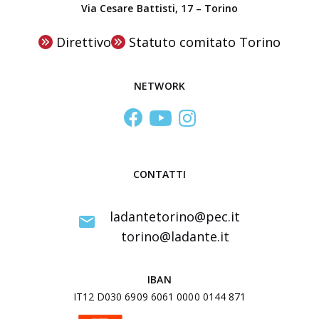
Via Cesare Battisti, 17 – Torino
e
n
Direttivo
Statuto comitato Torino
t
r
NETWORK
o
S
t
u
d
CONTATTI
i
I
ladantetorino@pec.it
n
torino@ladante.it
t
e
IBAN
r
IT12 D030 6909 6061 0000 0144 871
u