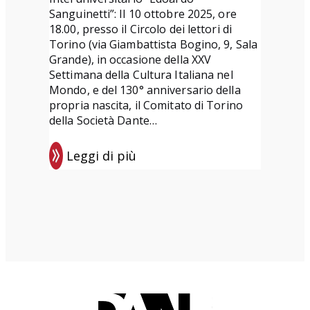
i
i
Sanguinetti”: Il 10 ottobre 2025, ore
z
c
18.00, presso il Circolo dei lettori di
i
o
Torino (via Giambattista Bogino, 9, Sala
Grande), in occasione della XXV
o
l
Settimana della Cultura Italiana nel
n
i
Mondo, e del 130° anniversario della
e
s
propria nascita, il Comitato di Torino
u
della Società Dante…
l
Leggi di più
C
:
o
E
m
v
i
e
t
n
a
t
t
i
o
d