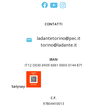
S
t
u
d
CONTATTI
i
I
ladantetorino@pec.it
n
torino@ladante.it
t
e
IBAN
r
IT12 D030 6909 6061 0000 0144 871
u
n
i
Satysa
y
v
e
C.F.
r
97804410013