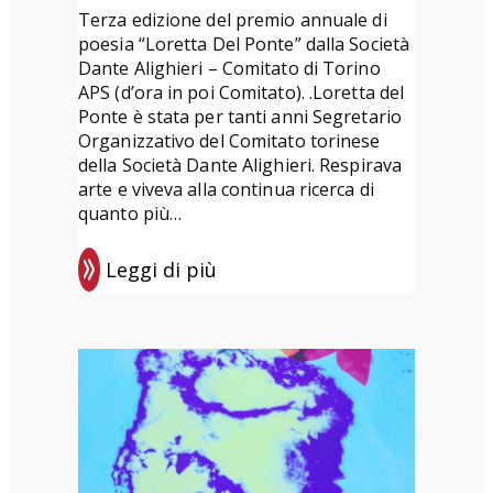
Terza edizione del premio annuale di
poesia “Loretta Del Ponte” dalla Società
Dante Alighieri – Comitato di Torino
APS (d’ora in poi Comitato). .Loretta del
Ponte è stata per tanti anni Segretario
Organizzativo del Comitato torinese
della Società Dante Alighieri. Respirava
arte e viveva alla continua ricerca di
quanto più…
Leggi di più
:
P
r
e
m
i
o