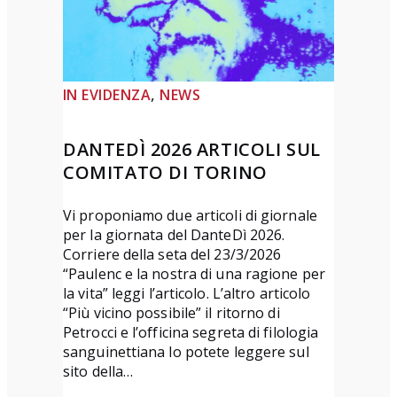
d
i
p
o
, 
IN EVIDENZA
NEWS
e
s
DANTEDÌ 2026 ARTICOLI SUL
i
COMITATO DI TORINO
a
“
Vi proponiamo due articoli di giornale
L
per la giornata del DanteDì 2026.
o
Corriere della seta del 23/3/2026
“Paulenc e la nostra di una ragione per
r
la vita” leggi l’articolo. L’altro articolo
e
“Più vicino possibile” il ritorno di
t
Petrocci e l’officina segreta di filologia
t
sanguinettiana lo potete leggere sul
sito della…
a