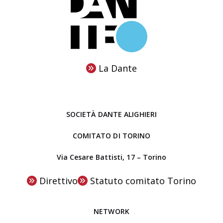
d
i
i
o
T
t
o
t
r
o
La Dante
i
b
n
r
o
e
SOCIETÀ DANTE ALIGHIERI
a
l
COMITATO DI TORINO
C
Via Cesare Battisti, 17 – Torino
e
n
Direttivo
Statuto comitato Torino
t
r
NETWORK
o