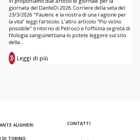
Vi proponiamo due articoli di giornale per la
giornata del DanteDì 2026. Corriere della seta del
23/3/2026 “Paulenc e la nostra di una ragione per
la vita” leggi l’articolo. L’altro articolo “Più vicino
possibile” il ritorno di Petrocci e l’officina segreta di
filologia sanguinettiana lo potete leggere sul sito
della…
Leggi di più
:
D
a
n
t
e
D
ì
CONTATTI
ANTE ALIGHIERI
2
 DI TORINO