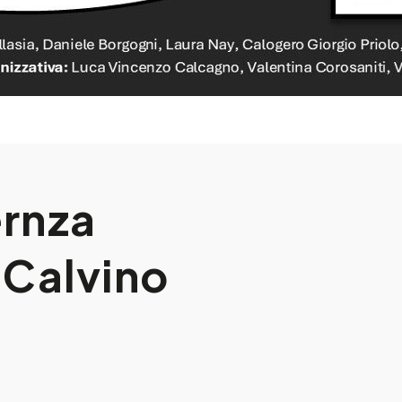
ernza
e Calvino