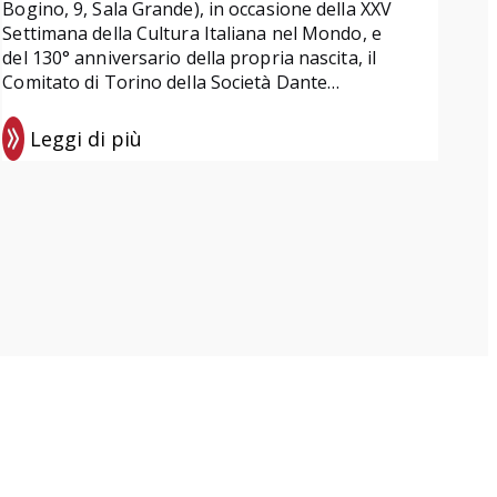
Bogino, 9, Sala Grande), in occasione della XXV
Settimana della Cultura Italiana nel Mondo, e
del 130° anniversario della propria nascita, il
Comitato di Torino della Società Dante…
Leggi di più
:
E
v
e
n
t
i
d
i
o
t
t