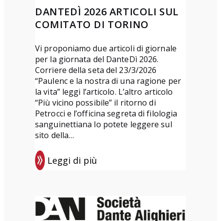
s
DANTEDÌ 2026 ARTICOLI SUL
i
COMITATO DI TORINO
a
“
Vi proponiamo due articoli di giornale
L
per la giornata del DanteDì 2026.
o
Corriere della seta del 23/3/2026
“Paulenc e la nostra di una ragione per
r
la vita” leggi l’articolo. L’altro articolo
e
“Più vicino possibile” il ritorno di
t
Petrocci e l’officina segreta di filologia
t
sanguinettiana lo potete leggere sul
sito della…
a
D
Leggi di più
e
:
l
D
P
a
o
n