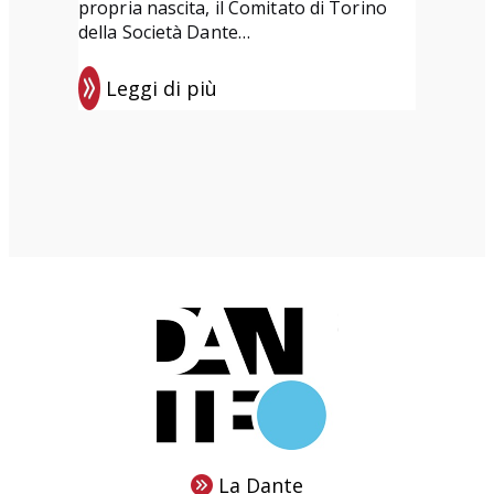
e
s
propria nascita, il Comitato di Torino
u
della Società Dante…
l
Leggi di più
C
:
o
E
m
v
i
e
t
n
a
t
t
i
o
d
d
i
i
o
T
t
o
t
r
o
La Dante