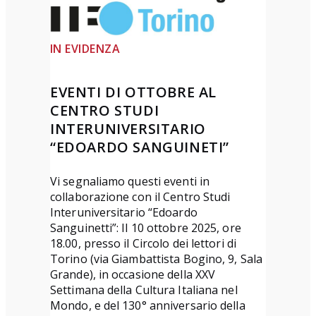
n
t
t
e
e
D
IN EVIDENZA
”
ì
T
2
EVENTI DI OTTOBRE AL
e
0
CENTRO STUDI
r
2
INTERUNIVERSITARIO
z
6
“EDOARDO SANGUINETI”
a
a
e
r
Vi segnaliamo questi eventi in
collaborazione con il Centro Studi
d
t
Interuniversitario “Edoardo
i
i
Sanguinetti”: Il 10 ottobre 2025, ore
z
c
18.00, presso il Circolo dei lettori di
i
o
Torino (via Giambattista Bogino, 9, Sala
Grande), in occasione della XXV
o
l
Settimana della Cultura Italiana nel
n
i
Mondo, e del 130° anniversario della