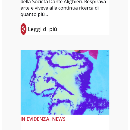
della Società Dante Alighieri. Respirava
arte e viveva alla continua ricerca di
quanto più…
Leggi di più
:
P
r
e
m
i
o
d
i
p
o
, 
IN EVIDENZA
NEWS
e