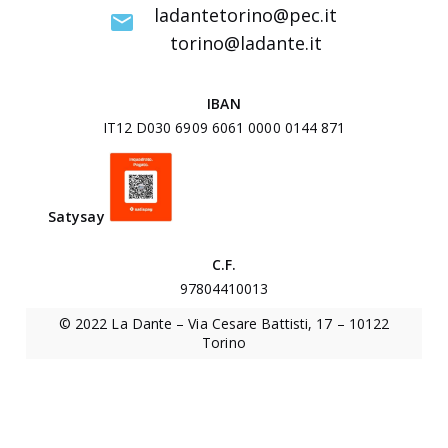
I
ladantetorino@pec.it
n
torino@ladante.it
t
e
IBAN
r
IT12 D030 6909 6061 0000 0144 871
u
n
i
Satysa
y
v
e
C.F.
r
97804410013
s
© 2022 La Dante – Via Cesare Battisti, 17 – 10122
i
Torino
t
a
r