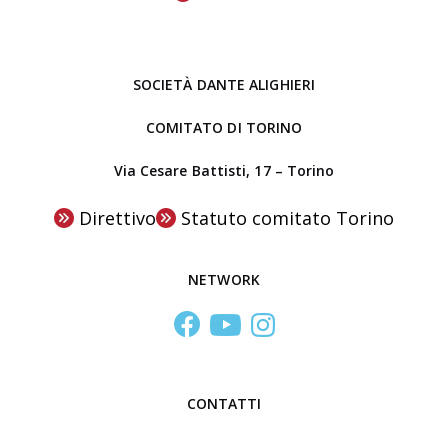
i
b
n
r
o
e
SOCIETÀ DANTE ALIGHIERI
a
l
COMITATO DI TORINO
C
Via Cesare Battisti, 17 – Torino
e
n
Direttivo
Statuto comitato Torino
t
r
NETWORK
o
S
t
u
d
CONTATTI
i