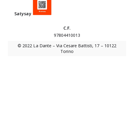
n
i
Satysa
y
v
e
C.F.
r
97804410013
s
© 2022 La Dante – Via Cesare Battisti, 17 – 10122
i
Torino
t
a
r
i
o
“
E
d
o