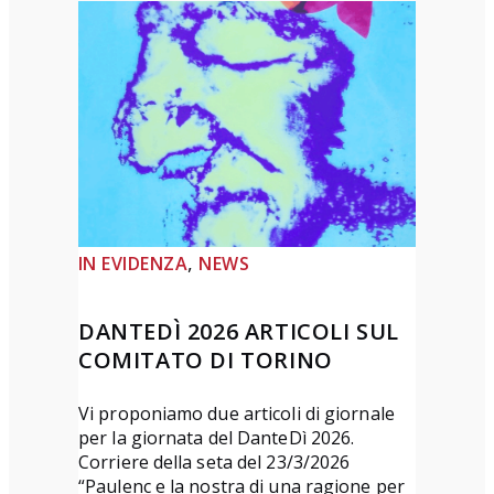
e
m
i
o
d
i
p
o
, 
IN EVIDENZA
NEWS
e
s
DANTEDÌ 2026 ARTICOLI SUL
i
COMITATO DI TORINO
a
“
Vi proponiamo due articoli di giornale
L
per la giornata del DanteDì 2026.
o
Corriere della seta del 23/3/2026
“Paulenc e la nostra di una ragione per
r