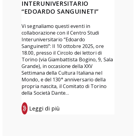
INTERUNIVERSITARIO
z
6
“EDOARDO SANGUINETI”
a
a
e
r
Vi segnaliamo questi eventi in
collaborazione con il Centro Studi
d
t
Interuniversitario “Edoardo
i
i
Sanguinetti”: Il 10 ottobre 2025, ore
z
c
18.00, presso il Circolo dei lettori di
i
o
Torino (via Giambattista Bogino, 9, Sala
Grande), in occasione della XXV
o
l
Settimana della Cultura Italiana nel
n
i
Mondo, e del 130° anniversario della
e
s
propria nascita, il Comitato di Torino
u
della Società Dante…
l
Leggi di più
C
:
o
E
m
v
i