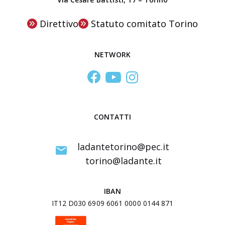
e
n
Direttivo
Statuto comitato Torino
t
r
NETWORK
o
S
t
u
d
CONTATTI
i
I
ladantetorino@pec.it
n
torino@ladante.it
t
e
IBAN
r
IT12 D030 6909 6061 0000 0144 871
u