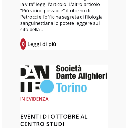
la vita” leggi l’articolo. L’altro articolo
e
“Più vicino possibile” il ritorno di
t
Petrocci e l’officina segreta di filologia
t
sanguinettiana lo potete leggere sul
sito della…
a
D
Leggi di più
e
:
l
D
P
a
o
n
n
t
t
e
e
D
IN EVIDENZA
”
ì
T
2
EVENTI DI OTTOBRE AL
e
0
CENTRO STUDI
r
2