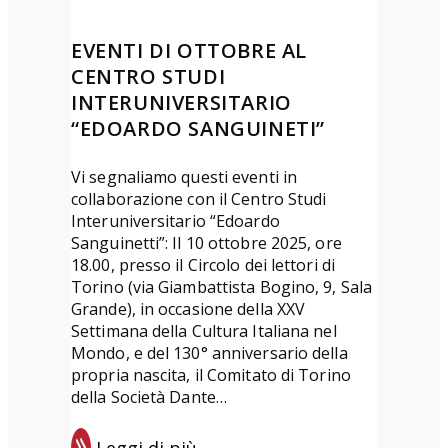
”
ì
T
2
EVENTI DI OTTOBRE AL
e
0
CENTRO STUDI
r
2
INTERUNIVERSITARIO
z
6
“EDOARDO SANGUINETI”
a
a
e
r
Vi segnaliamo questi eventi in
collaborazione con il Centro Studi
d
t
Interuniversitario “Edoardo
i
i
Sanguinetti”: Il 10 ottobre 2025, ore
z
c
18.00, presso il Circolo dei lettori di
i
o
Torino (via Giambattista Bogino, 9, Sala
Grande), in occasione della XXV
o
l
Settimana della Cultura Italiana nel
n
i
Mondo, e del 130° anniversario della
e
s
propria nascita, il Comitato di Torino
u
della Società Dante…
l