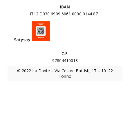
e
IBAN
r
IT12 D030 6909 6061 0000 0144 871
u
n
i
Satysa
y
v
e
C.F.
r
97804410013
s
© 2022 La Dante – Via Cesare Battisti, 17 – 10122
i
Torino
t
a
r
i
o
“