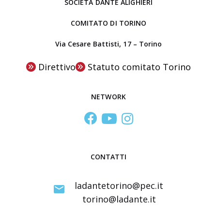
SOCIETÀ DANTE ALIGHIERI
a
l
COMITATO DI TORINO
C
Via Cesare Battisti, 17 – Torino
e
n
Direttivo
Statuto comitato Torino
t
r
NETWORK
o
S
t
u
d
CONTATTI
i
I
ladantetorino@pec.it
n
torino@ladante.it
t