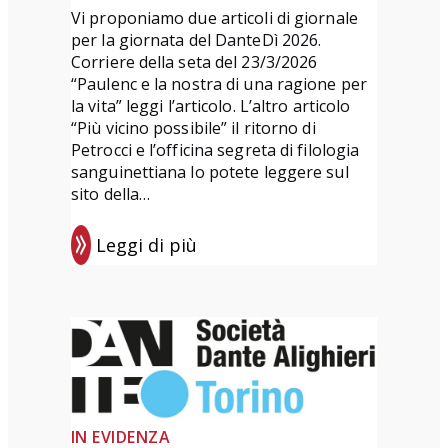
“
Vi proponiamo due articoli di giornale
L
per la giornata del DanteDì 2026.
o
Corriere della seta del 23/3/2026
“Paulenc e la nostra di una ragione per
r
la vita” leggi l’articolo. L’altro articolo
e
“Più vicino possibile” il ritorno di
t
Petrocci e l’officina segreta di filologia
t
sanguinettiana lo potete leggere sul
sito della…
a
D
Leggi di più
e
:
l
D
P
a
o
n
n
t
t
e
e
D
IN EVIDENZA