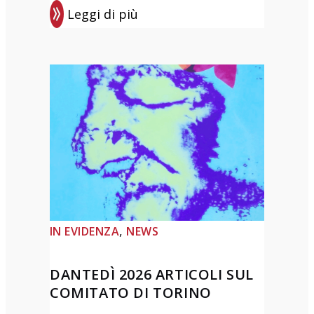
Leggi di più
:
P
r
e
m
i
o
d
i
p
o
, 
IN EVIDENZA
NEWS
e
s
DANTEDÌ 2026 ARTICOLI SUL
i
COMITATO DI TORINO
a