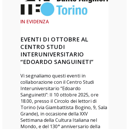
n
t
t
e
e
D
IN EVIDENZA
”
ì
T
2
EVENTI DI OTTOBRE AL
e
0
CENTRO STUDI
r
2
INTERUNIVERSITARIO
z
6
“EDOARDO SANGUINETI”
a
a
e
r
Vi segnaliamo questi eventi in
collaborazione con il Centro Studi
d
t
Interuniversitario “Edoardo
i
i
Sanguinetti”: Il 10 ottobre 2025, ore
z
c
18.00, presso il Circolo dei lettori di
i
o
Torino (via Giambattista Bogino, 9, Sala
Grande), in occasione della XXV
o
l
Settimana della Cultura Italiana nel
n
i
Mondo, e del 130° anniversario della