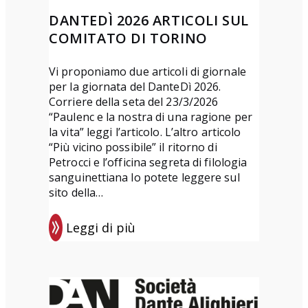
s
DANTEDÌ 2026 ARTICOLI SUL
i
COMITATO DI TORINO
a
“
Vi proponiamo due articoli di giornale
L
per la giornata del DanteDì 2026.
o
Corriere della seta del 23/3/2026
“Paulenc e la nostra di una ragione per
r
la vita” leggi l’articolo. L’altro articolo
e
“Più vicino possibile” il ritorno di
t
Petrocci e l’officina segreta di filologia
t
sanguinettiana lo potete leggere sul
sito della…
a
D
Leggi di più
e
:
l
D
P
a
o
n