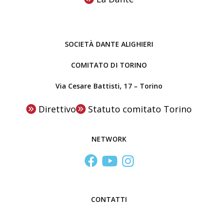
i
b
n
r
o
e
SOCIETÀ DANTE ALIGHIERI
a
l
COMITATO DI TORINO
C
Via Cesare Battisti, 17 – Torino
e
n
Direttivo
Statuto comitato Torino
t
r
NETWORK
o
S
t
u
d
CONTATTI
i