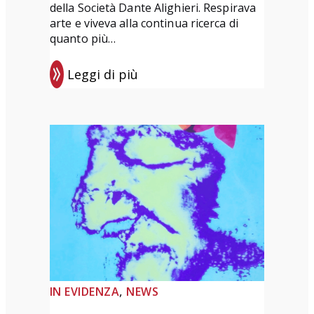
della Società Dante Alighieri. Respirava
arte e viveva alla continua ricerca di
quanto più…
Leggi di più
:
P
r
e
m
i
o
d
i
p
o
, 
IN EVIDENZA
NEWS
e