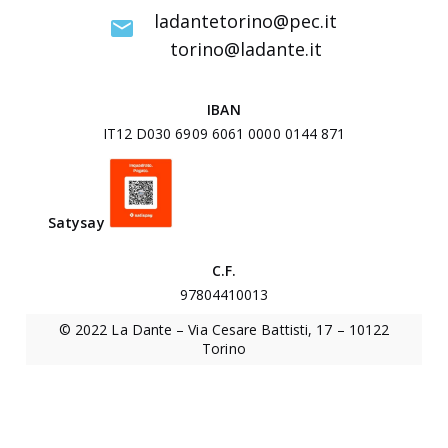
I
ladantetorino@pec.it
n
torino@ladante.it
t
e
IBAN
r
IT12 D030 6909 6061 0000 0144 871
u
n
i
Satysa
y
v
e
C.F.
r
97804410013
s
© 2022 La Dante – Via Cesare Battisti, 17 – 10122
i
Torino
t
a
r