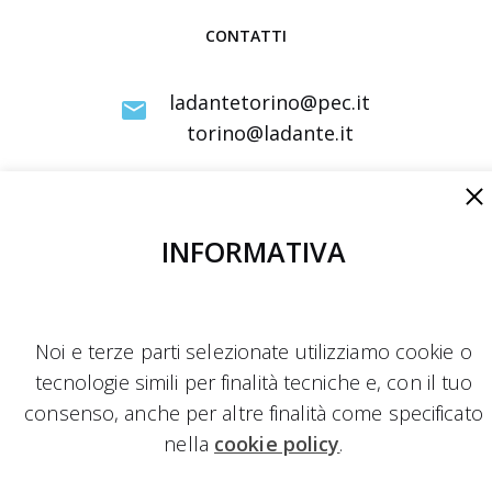
.
o
n
CONTATTI
O
n
t
s
a
a
n
ladantetorino@pec.it
l
z
a
torino@ladante.it
e
i
t
U
o
o
n
IBAN
n
”
IT12 D030 6909 6061 0000 0144 871
i
e
INFORMATIVA
v
d
e
e
r
Satysa
y
l
s
Noi e terze parti selezionate utilizziamo cookie o
v
C.F.
i
tecnologie simili per finalità tecniche e, con il tuo
o
97804410013
t
consenso, anche per altre finalità come specificato
l
a
nella
cookie policy
.
u
r
m