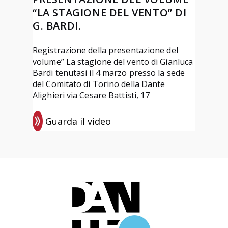
r
a
“LA STAGIONE DEL VENTO” DI
o
n
G. BARDI.
“
t
L
e
Registrazione della presentazione del
’
volume” La stagione del vento di Gianluca
d
Bardi tenutasi il 4 marzo presso la sede
e
ì
del Comitato di Torino della Dante
p
2
Alighieri via Cesare Battisti, 17
o
0
p
2
Guarda il video
:
e
6
R
a
p
e
g
r
g
a
e
i
r
s
s
i
s
t
b
o
r