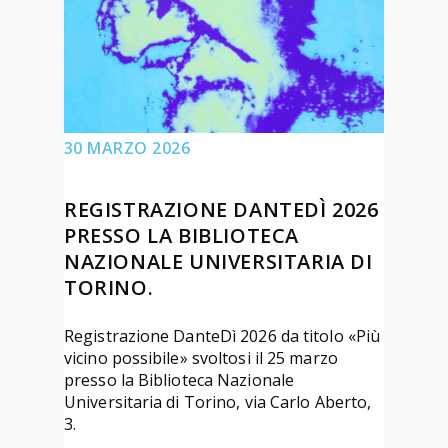
t
r
a
z
i
o
30 MARZO 2026
n
e
REGISTRAZIONE DANTEDÌ 2026
d
PRESSO LA BIBLIOTECA
NAZIONALE UNIVERSITARIA DI
e
TORINO.
l
l
Registrazione DanteDì 2026 da titolo «Più
a
vicino possibile» svoltosi il 25 marzo
p
presso la Biblioteca Nazionale
r
Universitaria di Torino, via Carlo Aberto,
3.
e