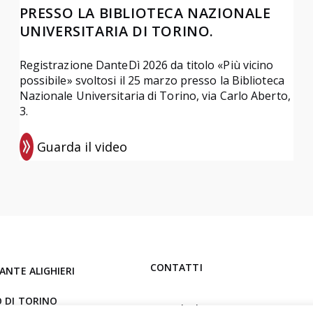
PRESSO LA BIBLIOTECA NAZIONALE
UNIVERSITARIA DI TORINO.
Registrazione DanteDì 2026 da titolo «Più vicino
possibile» svoltosi il 25 marzo presso la Biblioteca
Nazionale Universitaria di Torino, via Carlo Aberto,
3.
Guarda il video
:
R
e
g
i
s
CONTATTI
ANTE ALIGHIERI
t
r
 DI TORINO
ladantetorino@pec.it
a