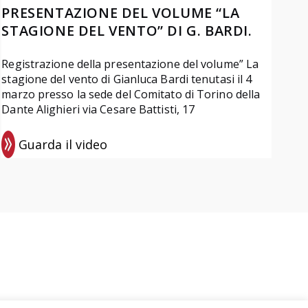
PRESENTAZIONE DEL VOLUME “LA
STAGIONE DEL VENTO” DI G. BARDI.
Registrazione della presentazione del volume” La
stagione del vento di Gianluca Bardi tenutasi il 4
marzo presso la sede del Comitato di Torino della
Dante Alighieri via Cesare Battisti, 17
Guarda il video
:
R
e
g
i
s
t
r
a