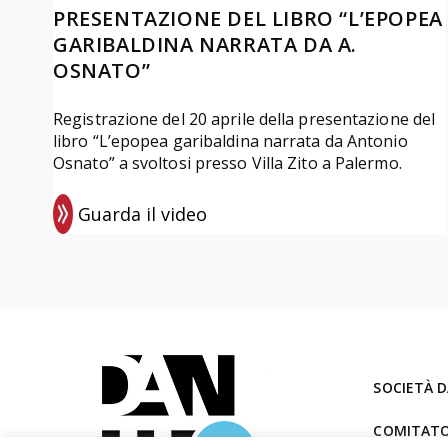
PRESENTAZIONE DEL LIBRO “L’EPOPEA
GARIBALDINA NARRATA DA A.
OSNATO”
Registrazione del 20 aprile della presentazione del
libro “L’epopea garibaldina narrata da Antonio
Osnato” a svoltosi presso Villa Zito a Palermo.
Guarda il video
:
R
e
g
i
s
SOCIETÀ D
t
r
COMITATO