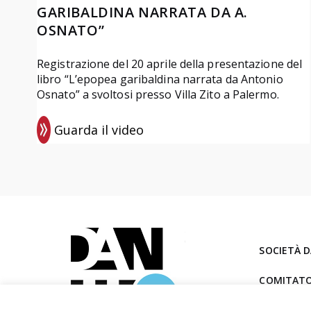
GARIBALDINA NARRATA DA A.
OSNATO”
Registrazione del 20 aprile della presentazione del
libro “L’epopea garibaldina narrata da Antonio
Osnato” a svoltosi presso Villa Zito a Palermo.
Guarda il video
:
R
e
g
i
s
SOCIETÀ D
t
r
COMITATO
a
Via Cesare