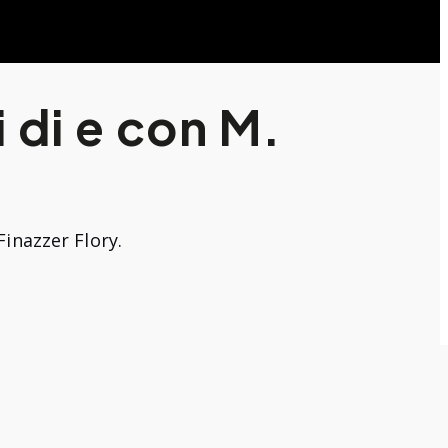
 di e con M.
Finazzer Flory.