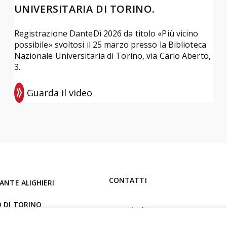
UNIVERSITARIA DI TORINO.
Registrazione DanteDì 2026 da titolo «Più vicino
possibile» svoltosi il 25 marzo presso la Biblioteca
Nazionale Universitaria di Torino, via Carlo Aberto,
3.
Guarda il video
:
R
e
g
i
s
CONTATTI
ANTE ALIGHIERI
t
r
 DI TORINO
ladantetorino@pec.it
a
torino@ladante.it
z
 Battisti, 17 – Torino