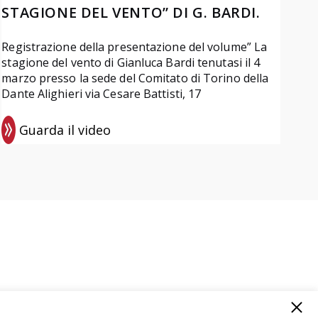
STAGIONE DEL VENTO” DI G. BARDI.
Registrazione della presentazione del volume” La
stagione del vento di Gianluca Bardi tenutasi il 4
marzo presso la sede del Comitato di Torino della
Dante Alighieri via Cesare Battisti, 17
Guarda il video
:
R
e
g
i
s
t
r
a
z