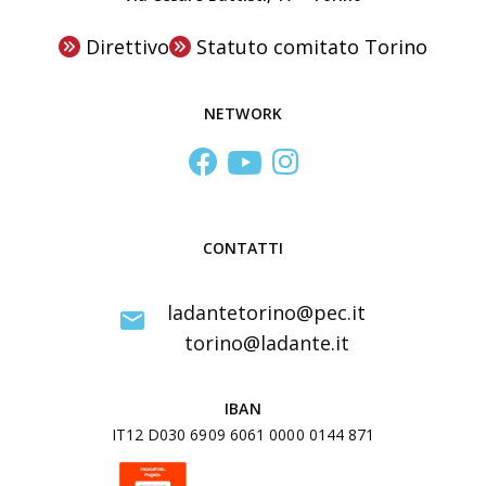
e
n
Direttivo
Statuto comitato Torino
t
r
NETWORK
o
S
t
u
d
CONTATTI
i
I
ladantetorino@pec.it
n
torino@ladante.it
t
e
IBAN
r
IT12 D030 6909 6061 0000 0144 871
u