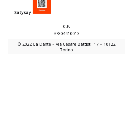
n
i
Satysa
y
v
e
C.F.
r
97804410013
s
© 2022 La Dante – Via Cesare Battisti, 17 – 10122
i
Torino
t
a
r
i
o
“
E
d
o