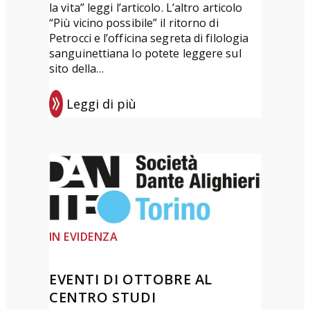
la vita” leggi l’articolo. L’altro articolo
e
“Più vicino possibile” il ritorno di
t
Petrocci e l’officina segreta di filologia
t
sanguinettiana lo potete leggere sul
sito della…
a
D
Leggi di più
e
:
l
D
P
a
o
n
n
t
t
e
e
D
IN EVIDENZA
”
ì
T
2
EVENTI DI OTTOBRE AL
e
0
CENTRO STUDI
r
2