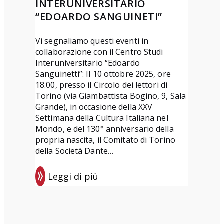
INTERUNIVERSITARIO
z
6
“EDOARDO SANGUINETI”
a
a
e
r
Vi segnaliamo questi eventi in
collaborazione con il Centro Studi
d
t
Interuniversitario “Edoardo
i
i
Sanguinetti”: Il 10 ottobre 2025, ore
z
c
18.00, presso il Circolo dei lettori di
i
o
Torino (via Giambattista Bogino, 9, Sala
Grande), in occasione della XXV
o
l
Settimana della Cultura Italiana nel
n
i
Mondo, e del 130° anniversario della
e
s
propria nascita, il Comitato di Torino
u
della Società Dante…
l
Leggi di più
C
:
o
E
m
v
i