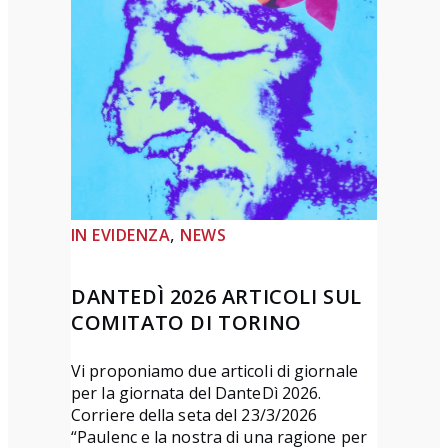
e
m
i
o
d
i
p
o
, 
IN EVIDENZA
NEWS
e
s
DANTEDÌ 2026 ARTICOLI SUL
i
COMITATO DI TORINO
a
“
Vi proponiamo due articoli di giornale
L
per la giornata del DanteDì 2026.
o
Corriere della seta del 23/3/2026
“Paulenc e la nostra di una ragione per
r