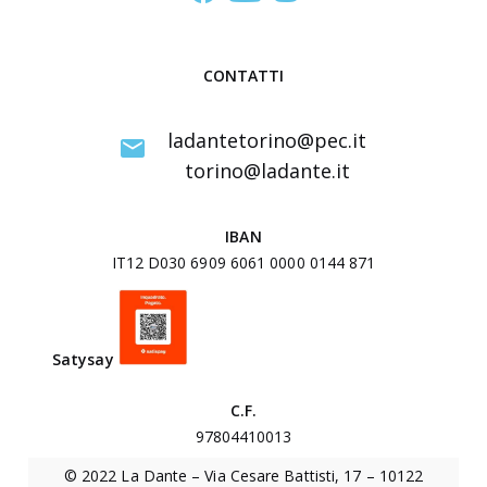
t
u
d
CONTATTI
i
I
ladantetorino@pec.it
n
torino@ladante.it
t
e
IBAN
r
IT12 D030 6909 6061 0000 0144 871
u
n
i
Satysa
y
v
e
C.F.
r
97804410013
s
© 2022 La Dante – Via Cesare Battisti, 17 – 10122