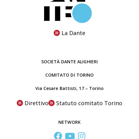
i
o
T
t
o
t
r
o
La Dante
i
b
n
r
o
e
SOCIETÀ DANTE ALIGHIERI
a
l
COMITATO DI TORINO
C
Via Cesare Battisti, 17 – Torino
e
n
Direttivo
Statuto comitato Torino
t
r
NETWORK
o
S