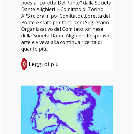
poesia “Loretta Del Ponte” dalla Società
Dante Alighieri – Comitato di Torino
APS (d’ora in poi Comitato). .Loretta del
Ponte è stata per tanti anni Segretario
Organizzativo del Comitato torinese
della Società Dante Alighieri. Respirava
arte e viveva alla continua ricerca di
quanto più…
Leggi di più
:
P
r
e
m
i
o
d