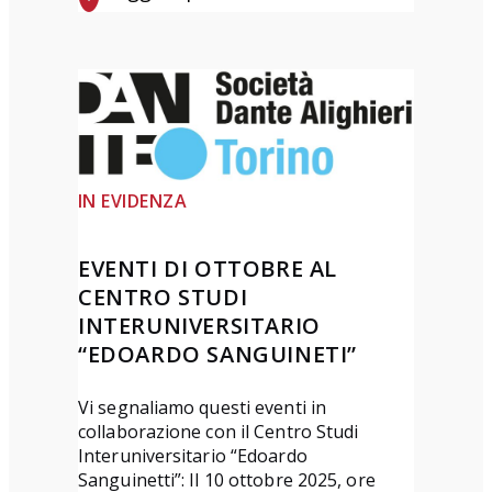
e
:
l
D
P
a
o
n
n
t
t
e
e
D
IN EVIDENZA
”
ì
T
2
EVENTI DI OTTOBRE AL
e
0
CENTRO STUDI
r
2
INTERUNIVERSITARIO
z
6
“EDOARDO SANGUINETI”
a
a
e
r
Vi segnaliamo questi eventi in
collaborazione con il Centro Studi
d
t
Interuniversitario “Edoardo
i
i
Sanguinetti”: Il 10 ottobre 2025, ore