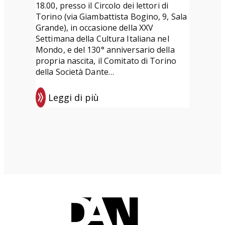
z
c
18.00, presso il Circolo dei lettori di
i
o
Torino (via Giambattista Bogino, 9, Sala
Grande), in occasione della XXV
o
l
Settimana della Cultura Italiana nel
n
i
Mondo, e del 130° anniversario della
e
s
propria nascita, il Comitato di Torino
u
della Società Dante…
l
Leggi di più
C
:
o
E
m
v
i
e
t
n
a
t
t
i
o
d
d
i