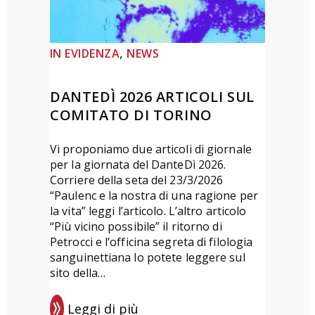
i
p
o
, 
IN EVIDENZA
NEWS
e
s
DANTEDÌ 2026 ARTICOLI SUL
i
COMITATO DI TORINO
a
“
Vi proponiamo due articoli di giornale
L
per la giornata del DanteDì 2026.
o
Corriere della seta del 23/3/2026
“Paulenc e la nostra di una ragione per
r
la vita” leggi l’articolo. L’altro articolo
e
“Più vicino possibile” il ritorno di
t
Petrocci e l’officina segreta di filologia
t
sanguinettiana lo potete leggere sul
sito della…
a
D
Leggi di più