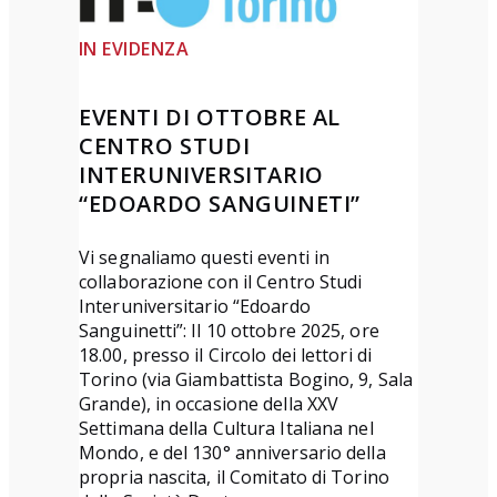
t
e
e
D
IN EVIDENZA
”
ì
T
2
EVENTI DI OTTOBRE AL
e
0
CENTRO STUDI
r
2
INTERUNIVERSITARIO
z
6
“EDOARDO SANGUINETI”
a
a
e
r
Vi segnaliamo questi eventi in
collaborazione con il Centro Studi
d
t
Interuniversitario “Edoardo
i
i
Sanguinetti”: Il 10 ottobre 2025, ore
z
c
18.00, presso il Circolo dei lettori di
i
o
Torino (via Giambattista Bogino, 9, Sala
Grande), in occasione della XXV
o
l
Settimana della Cultura Italiana nel
n
i
Mondo, e del 130° anniversario della
e
s
propria nascita, il Comitato di Torino