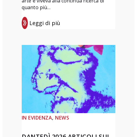
arte e viveva alla continua ricerca di
quanto più…
Leggi di più
:
P
r
e
m
i
o
d
i
p
o
, 
IN EVIDENZA
NEWS
e
s
DANTEDÌ 2026 ARTICOLI SUL