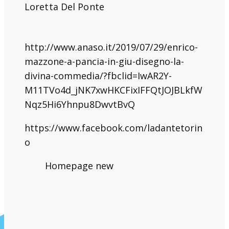
Loretta Del Ponte
http://www.anaso.it/2019/07/29/enrico-
mazzone-a-pancia-in-giu-disegno-la-
divina-commedia/?fbclid=IwAR2Y-
M11TVo4d_jNK7xwHKCFixIFFQtJOJBLkfW
Nqz5Hi6Yhnpu8DwvtBvQ
https://www.facebook.com/ladantetorin
o
Homepage new