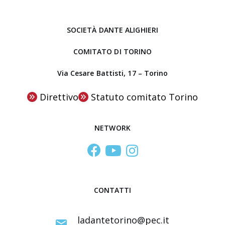
n
r
o
e
SOCIETÀ DANTE ALIGHIERI
a
l
COMITATO DI TORINO
C
Via Cesare Battisti, 17 – Torino
e
n
Direttivo
Statuto comitato Torino
t
r
NETWORK
o
S
t
u
d
CONTATTI
i
I
ladantetorino@pec.it