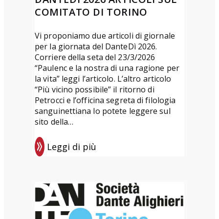
i
COMITATO DI TORINO
a
“
Vi proponiamo due articoli di giornale
L
per la giornata del DanteDì 2026.
o
Corriere della seta del 23/3/2026
“Paulenc e la nostra di una ragione per
r
la vita” leggi l’articolo. L’altro articolo
e
“Più vicino possibile” il ritorno di
t
Petrocci e l’officina segreta di filologia
t
sanguinettiana lo potete leggere sul
sito della…
a
D
Leggi di più
e
:
l
D
P
a
o
n
n
t