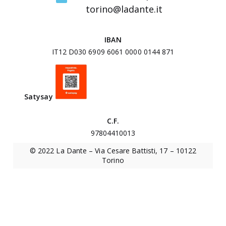
n
torino@ladante.it
t
e
IBAN
r
IT12 D030 6909 6061 0000 0144 871
u
n
i
Satysa
y
v
e
C.F.
r
97804410013
s
© 2022 La Dante – Via Cesare Battisti, 17 – 10122
i
Torino
t
a
r
i