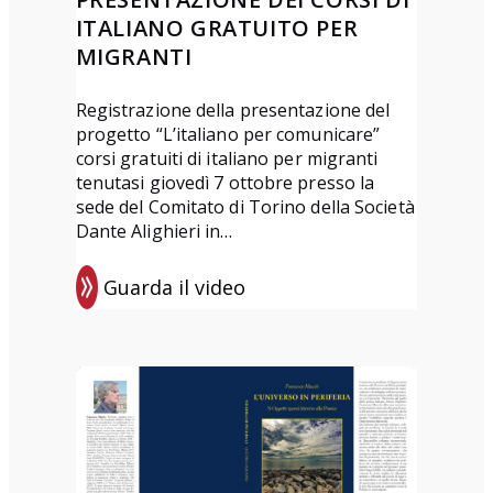
M
z
e
ITALIANO GRATUITO PER
.
i
l
MIGRANTI
P
o
v
a
n
Registrazione della presentazione del
o
r
e
progetto “L’italiano per comunicare”
l
corsi gratuiti di italiano per migranti
o
d
u
tenutasi giovedì 7 ottobre presso la
d
e
sede del Comitato di Torino della Società
m
i
l
Dante Alighieri in…
e
l
“
a
Guarda il video
I
:
s
l
P
e
v
r
r
i
e
a
z
s
t
i
e
a
o
n