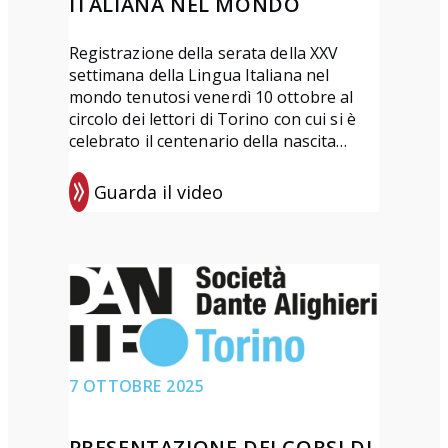
ITALIANA NEL MONDO
e
l
S
a
Registrazione della serata della XXV
a
settimana della Lingua Italiana nel
p
r
mondo tenutosi venerdì 10 ottobre al
r
t
circolo dei lettori di Torino con cui si è
e
celebrato il centenario della nascita…
o
s
d
e
Guarda il video
i
:
n
v
R
t
e
e
a
r
g
z
s
i
i
o
s
o
”
t
n
7 OTTOBRE 2025
d
r
e
i
a
d
PRESENTAZIONE DEI CORSI DI