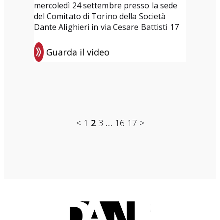
i
mercoledì 24 settembre presso la sede
l
o
del Comitato di Torino della Società
a
u
p
Dante Alighieri in via Cesare Battisti 17
n
m
e
a
e
r
Guarda il video
:
n
“
m
P
e
L
i
r
l
’
g
e
M
U
r
s
o
n
a
<
1
2
3
…
16
17
>
e
n
i
n
n
d
v
t
t
o
e
i
a
r
z
s
i
o
o
i