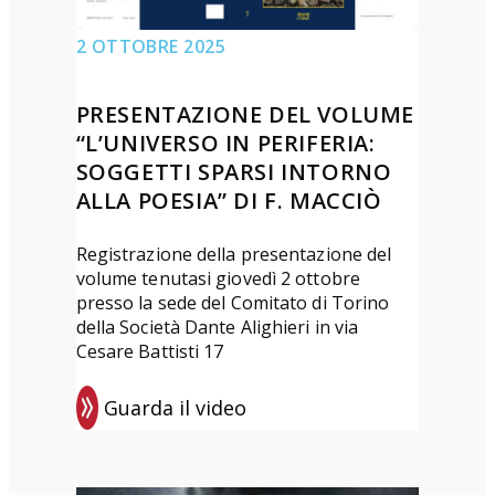
d
d
t
e
2 OTTOBRE 2025
e
a
l
l
z
l
PRESENTAZIONE DEL VOLUME
d
i
a
“L’UNIVERSO IN PERIFERIA:
u
o
X
SOGGETTI SPARSI INTORNO
b
n
X
ALLA POESIA” DI F. MACCIÒ
b
e
V
i
d
Registrazione della presentazione del
s
o
e
volume tenutasi giovedì 2 ottobre
e
”
i
presso la sede del Comitato di Torino
t
della Società Dante Alighieri in via
d
c
t
Cesare Battisti 17
i
o
i
M
r
Guarda il video
m
:
.
s
a
P
S
i
n
r
t
d