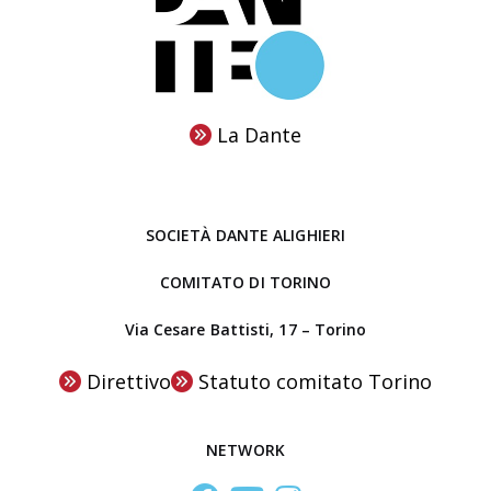
n
n
e
p
v
e
o
r
l
La Dante
i
u
f
m
e
e
r
SOCIETÀ DANTE ALIGHIERI
“
i
I
COMITATO DI TORINO
a
l
:
Via Cesare Battisti, 17 – Torino
s
S
e
Direttivo
Statuto comitato Torino
o
g
g
r
g
NETWORK
e
e