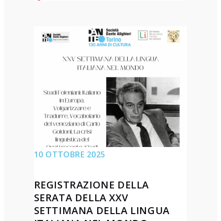
n
R
t
e
a
g
z
i
i
s
o
t
n
r
e
a
d
z
e
i
l
o
10 OTTOBRE 2025
v
n
o
e
l
REGISTRAZIONE DELLA
d
u
SERATA DELLA XXV
e
SETTIMANA DELLA LINGUA
m
l