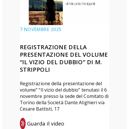
a
z
i
o
7 NOVEMBRE 2025
n
e
REGISTRAZIONE DELLA
d
PRESENTAZIONE DEL VOLUME
e
“IL VIZIO DEL DUBBIO” DI M.
l
STRIPPOLI
l
a
Registrazione della presentazione del
volume” “Il vizio del dubbio” tenutasi il 6
p
novembre presso la sede del Comitato di
r
Torino della Società Dante Alighieri via
e
Cesare Battisti, 17
s
e
Guarda il video
: