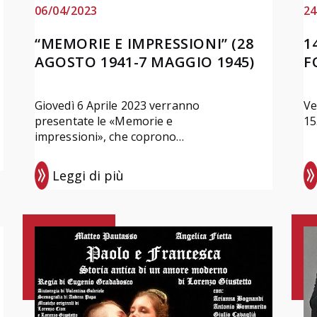
06/04/2023
24
“MEMORIE E IMPRESSIONI” (28
1
AGOSTO 1941-7 MAGGIO 1945)
F
Giovedì 6 Aprile 2023 verranno
Ve
presentate le «Memorie e
15
impressioni», che coprono…
Leggi di più
:
:
“
1
M
4
e
7
m
2
o
-
r
2