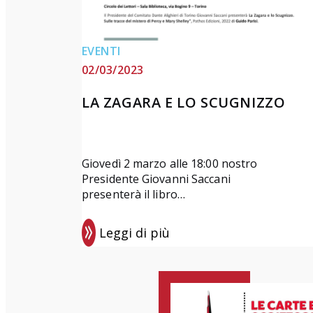
V
i
d
EVENTI
e
02/03/2023
o
LA ZAGARA E LO SCUGNIZZO
L
a
D
a
Giovedì 2 marzo alle 18:00 nostro
Presidente Giovanni Saccani
n
presenterà il libro…
t
e
Leggi di più
:
L
a
Z