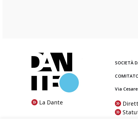
o
L
e
C
a
r
t
e
SOCIETÀ D
e
i
COMITATO
l
i
Via Cesare
b
La Dante
Diret
r
Statu
i
d
NETWORK
i