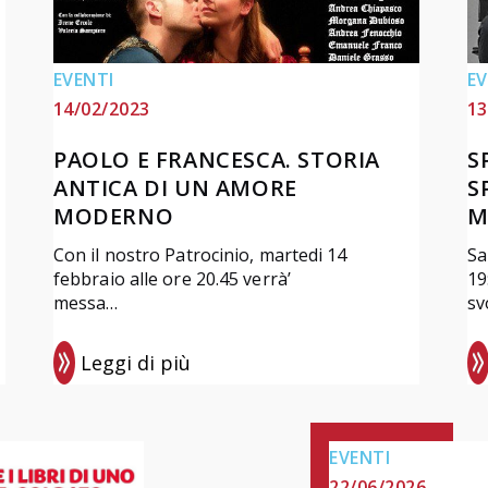
i
0
e
2
e
2
EVENTI
EV
i
.
14/02/2023
13
m
L
PAOLO E FRANCESCA. STORIA
S
p
a
ANTICA DI UN AMORE
S
r
C
MODERNO
M
e
o
s
m
Con il nostro Patrocinio, martedi 14
Sa
febbraio alle ore 20.45 verrà’
19
s
e
messa…
sv
i
d
o
i
Leggi di più
n
a
:
:
i
d
P
S
”
i
a
p
EVENTI
(
F
o
e
22/06/2026