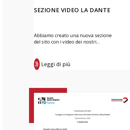
SEZIONE VIDEO LA DANTE
Abbiamo creato una nuova sezione
del sito con i video dei nostri…
Leggi di più
:
S
e
z
i
o
n
e