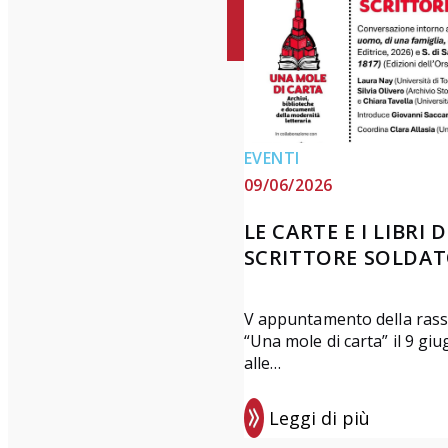
a
g
a
r
a
e
EVENTI
l
09/06/2026
o
LE CARTE E I LIBRI 
S
SCRITTORE SOLDA
c
u
g
V appuntamento della ras
“Una mole di carta” il 9 gi
n
alle…
i
z
Leggi di più
z
: